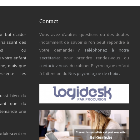
Contact
r but d’aider
Vous avez d’autres questions ou des doutes
nnaissant des
(notamment de savoir si l’on peut répondre à
giques ou
votre demande) ?
Téléphonez à notre
e votre enfant
secrétariat
pour prendre rendez-vous ou
ème, mais que
contactez nous
du cabinet Psychologue enfant
ssente les
à l’attention du
Nos psychologue de choix
.
ussi bien du
fant que du
ci demande une
adolescent en