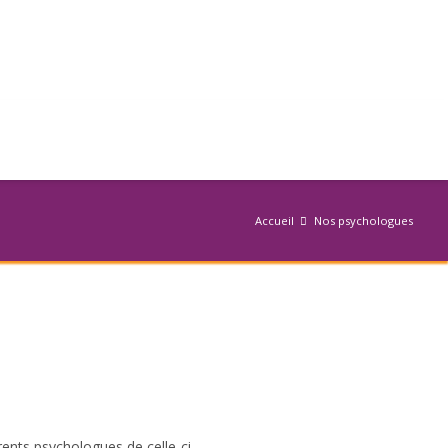
Accueil
Nos psychologues
rents psychologues de celle-ci.