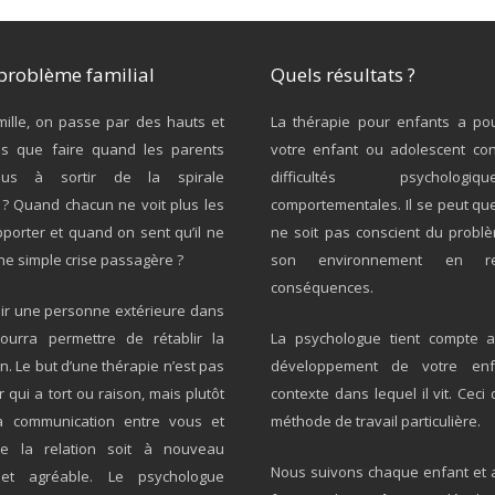
problème familial
Quels résultats ?
ille, on passe par des hauts et
La thérapie pour enfants a pou
s que faire quand les parents
votre enfant ou adolescent co
plus à sortir de la spirale
difficultés psycholo
? Quand chacun ne voit plus les
comportementales. Il se peut qu
porter et quand on sent qu’il ne
ne soit pas conscient du probl
une simple crise passagère ?
son environnement en re
conséquences.
nir une personne extérieure dans
pourra permettre de rétablir la
La psychologue tient compte a
. Le but d’une thérapie n’est pas
développement de votre en
 qui a tort ou raison, mais plutôt
contexte dans lequel il vit. Ce
la communication entre vous et
méthode de travail particulière.
ue la relation soit à nouveau
Nous suivons chaque enfant et 
 et agréable. Le psychologue