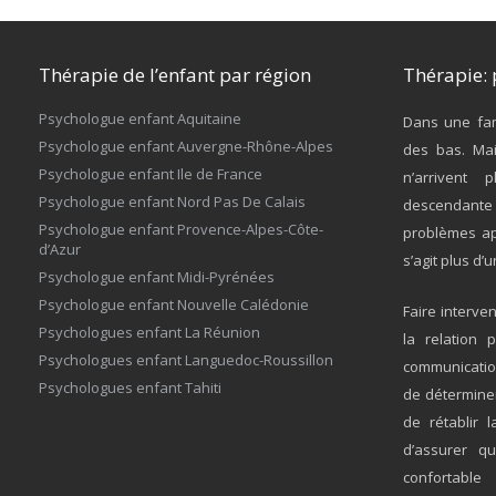
Thérapie de l’enfant par région
Thérapie: 
Psychologue enfant Aquitaine
Dans une fam
Psychologue enfant Auvergne-Rhône-Alpes
des bas. Mai
Psychologue enfant Ile de France
n’arrivent 
Psychologue enfant Nord Pas De Calais
descendante 
Psychologue enfant Provence-Alpes-Côte-
problèmes ap
d’Azur
s’agit plus d’
Psychologue enfant Midi-Pyrénées
Psychologue enfant Nouvelle Calédonie
Faire interve
Psychologues enfant La Réunion
la relation 
Psychologues enfant Languedoc-Roussillon
communication
Psychologues enfant Tahiti
de déterminer
de rétablir 
d’assurer q
confortable